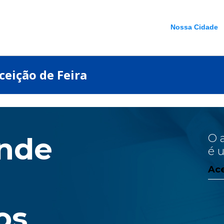
Nossa Cidade
nceição de Feira
onde
O 
é 
Ace
os