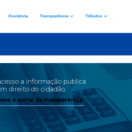
Ouvidoria
Transparência
Tributos
acesso a informação publica
um direito do cidadão.
sse o portal da transparência